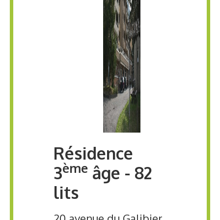
Résidence
ème
3
âge - 82
lits
20 avenue du Galibier